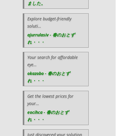
ました。
Explore budget-friendly
soluti…
ajurrulasiv - 春のおとず
れ・・・
Your search for affordable
eye…
okazobo - 春のおとず
れ・・・
Get the lowest prices for
your…
eocihca - 春のおとず
れ・・・
Just discovered your solution