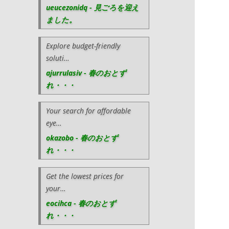
ueucezonidq - 見ごろを迎え
ました。
Explore budget-friendly
soluti…
ajurrulasiv - 春のおとず
れ・・・
Your search for affordable
eye…
okazobo - 春のおとず
れ・・・
Get the lowest prices for
your…
eocihca - 春のおとず
れ・・・