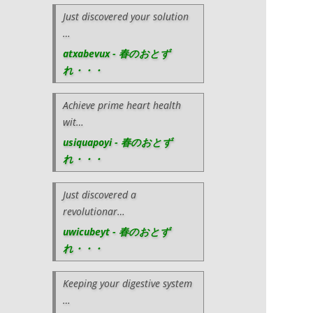
Just discovered your solution
…
atxabevux - 春のおとず
れ・・・
Achieve prime heart health
wit…
usiquapoyi - 春のおとず
れ・・・
Just discovered a
revolutionar…
uwicubeyt - 春のおとず
れ・・・
Keeping your digestive system
…